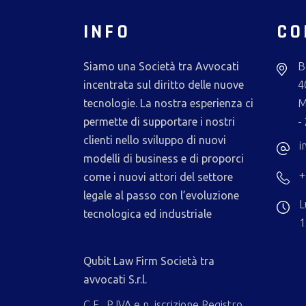
INFO
CO
Siamo una Società tra Avvocati
B
incentrata sul diritto delle nuove
4
tecnologie. La nostra esperienza ci
M
permette di supportare i nostri
-
clienti nello sviluppo di nuovi
i
modelli di business e di proporci
+
come i nuovi attori del settore
legale al passo con l’evoluzione
L
tecnologica ed industriale
1
Qubit Law Firm Società tra
avvocati S.r.l.
C.F., P.IVA e n. iscrizione Registro